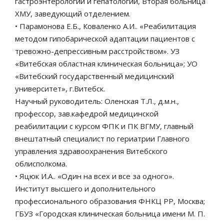
гастроэнтерологии и гепатологии, Вторая больница
ХМУ, заведующий отделением.
• Парамонова Е.Б., Коваленко А.И.. «Реабилитация
методом гипобарической адаптации пациентов с
тревожно-депрессивным расстройством». УЗ
«Витебская областная клиническая больница»; УО
«Витебский государственный медицинский
университет», г.Витебск.
Научный руководитель: Оленская Т.Л., д.м.н.,
профессор, зав.кафедрой медицинской
реабилитации с курсом ФПК и ПК ВГМУ, главный
внештатный специалист по гериатрии Главного
управления здравоохранения Витебского
облисполкома.
• Яцюк И.А.. «Один на всех и все за одного».
Институт высшего и дополнительного
профессионального образования ФНКЦ РР, Москва;
ГБУЗ «Городская клиническая больница имени М. П.