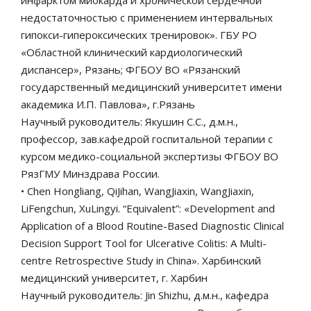
инфарктом миокарда и хронической сердечной
недостаточностью с применением интервальных
гипокси-гипероксических тренировок». ГБУ РО
«Областной клинический кардиологический
диспансер», Рязань; ФГБОУ ВО «Рязанский
государственный медицинский университет имени
академика И.П. Павлова», г.Рязань
Научный руководитель: Якушин С.С., д.м.н.,
профессор, зав.кафедрой госпитальной терапии с
курсом медико-социальной экспертизы ФГБОУ ВО
РязГМУ Минздрава России.
• Chen Hongliang, QiJihan, WangJiaxin, WangJiaxin,
LiFengchun, XuLingyi. “Equivalent”: «Development and
Application of a Blood Routine-Based Diagnostic Clinical
Decision Support Tool for Ulcerative Colitis: A Multi-
centre Retrospective Study in China». Харбинский
медицинский университет, г. Харбин
Научный руководитель: Jin Shizhu, д.м.н., кафедра