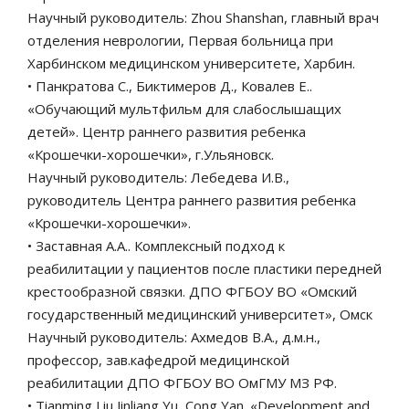
Научный руководитель: Zhou Shanshan, главный врач
отделения неврологии, Первая больница при
Харбинском медицинском университете, Харбин.
• Панкратова С., Биктимеров Д., Ковалев Е..
«Обучающий мультфильм для слабослышащих
детей». Центр раннего развития ребенка
«Крошечки-хорошечки», г.Ульяновск.
Научный руководитель: Лебедева И.В.,
руководитель Центра раннего развития ребенка
«Крошечки-хорошечки».
• Заставная А.А.. Комплексный подход к
реабилитации у пациентов после пластики передней
крестообразной связки. ДПО ФГБОУ ВО «Омский
государственный медицинский университет», Омск
Научный руководитель: Ахмедов В.А., д.м.н.,
профессор, зав.кафедрой медицинской
реабилитации ДПО ФГБОУ ВО ОмГМУ МЗ РФ.
• Tianming Liu,Jinliang Yu, Cong Yan. «Development and