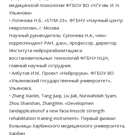
медицинской психологии ФГБОУ ВО «ЧГУ им. И. Н.
Ульянова»
• Логинова Н.Б.. «STIM-23». ФГБНУ «Научный центр
неврологии», г. Москва
Научный руководитель: Супонева Н.А., член-
корреспондент РАН, д.м.н., профессор, директор
Института нейрореабилитации и
восстановительных технологий ФГБНУ НЦН,
главный научный сотрудник.
• Албутов И.М.. Проект «Нейрорука». ФГБОУ ВО
«Ульяновский государственный университет»,
Ульяновск.
• Zhang Xiaolei, Tang Jiaqi, Liu Jiali, Nurwahidah Syam,
Zhou Shanshan, ZhangWei. «Developmen
tandapplicationof a new facia lmuscle strength
rehabilitation training instrument». Первый филиал
больницы Харбинского медицинского университета,
Харбин