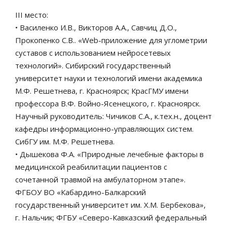
III место:
• Василенко И.В., Викторов А.А., Савчиц Д.О.,
Прокопенко С.В.. «Web-приложение для углометрии
суставов с использованием нейросетевых
технологий». Сибирский государственный
университет науки и технологий имени академика
М.Ф. Решетнева, г. Красноярск; КрасГМУ имени
профессора В.Ф. Войно-Ясенецкого, г. Красноярск.
Научный руководитель: Чичиков С.А., к.тех.н., доцент
кафедры информационно-управляющих систем.
СибГУ им. М.Ф. Решетнева.
• Дышекова Ф.А. «Природные лечебные факторы в
медицинской реабилитации пациентов с
сочетанной травмой на амбулаторном этапе».
ФГБОУ ВО «Кабардино-Балкарский
государственный университет им. Х.М. Бербекова»,
г. Нальчик; ФГБУ «Северо-Кавказский федеральный