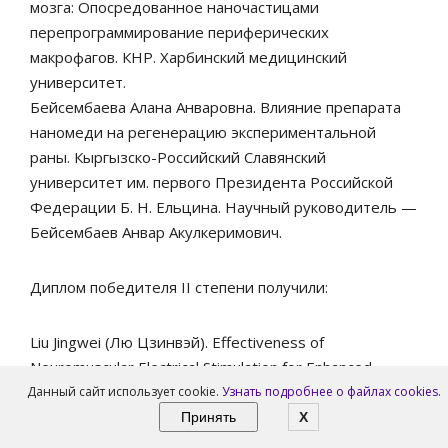
мозга: Опосредованное наночастицами
перепрограммирование периферических
макрофагов. КНР. Харбинский медицинский
университет.
Бейсембаева Алана Анваровна. Влияние препарата
наномеди на регенерацию экспериментальной
раны. Кыргызско-Российский Славянский
университет им. первого Президента Российской
Федерации Б. Н. Ельцина. Научный руководитель —
Бейсембаев Анвар Акулкеримович.
Диплом победителя II степени получили:
Liu Jingwei (Лю Цзинвэй). Effectiveness of
Neuromuscular Electrical Stimulation for Enhanced
Recovery After Total Hip Replacement Surgery.
Данный сайт использует cookie.
Узнать подробнее о файлах cookies.
Эффективность нервно-мышечной
Принять
X
электростимуляции для усиленного восстановления