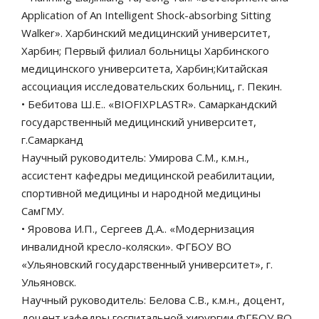
Application of An Intelligent Shock-absorbing Sitting
Walker». Харбинский медицинский университет,
Харбин; Первый филиал больницы Харбинского
медицинского университета, Харбин;Китайская
ассоциация исследовательских больниц, г. Пекин.
• Бебитова Ш.Е.. «BIOFIXPLASTR». Самаркандский
государственный медицинский университет,
г.Самарканд
Научный руководитель: Умирова С.М., к.м.н.,
ассистент кафедры медицинской реабилитации,
спортивной медицины и народной медицины
СамГМУ.
• Яровова И.П., Сергеев Д.А.. «Модернизация
инвалидной кресло-коляски». ФГБОУ ВО
«Ульяновский государственный университет», г.
Ульяновск.
Научный руководитель: Белова С.В., к.м.н., доцент,
доцент кафедры госпитальной хирургии ФГБОУ ВО