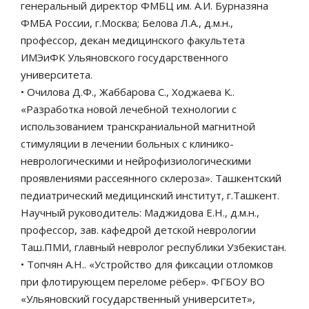
генеральный директор ФМБЦ им. А.И. Бурназяна
ФМБА России, г.Москва; Белова Л.А., д.м.н.,
профессор, декан медицинского факультета
ИМЭиФК Ульяновского государственного
университета.
• Очилова Д.Ф., Жаббарова С., Ходжаева К..
«Разработка новой лечебной технологии с
использованием транскраниальной магнитной
стимуляции в лечении больных с клинико-
неврологическими и нейрофизиологическими
проявлениями рассеянного склероза». Ташкентский
педиатрический медицинский институт, г.Ташкент.
Научный руководитель: Маджидова Е.Н., д.м.н.,
профессор, зав. кафедрой детской неврологии
Таш.ПМИ, главный невролог республики Узбекистан.
• Топчян А.Н.. «Устройство для фиксации отломков
при флотирующем переломе рёбер». ФГБОУ ВО
«Ульяновский государственный университет»,