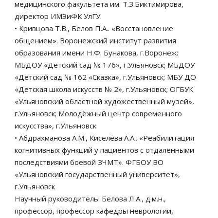
медицинского факультета им. Т.З.Биктимирова,
директор ИМЭиФК УлГУ.
• Кривцова Т.В., Белов П.А.. «Восстановление
общением». Воронежский институт развития
образования имени Н.Ф. Бунакова, г.Воронеж;
МБДОУ «Детский сад № 176», г.Ульяновск; МБДОУ
«Детский сад № 162 «Сказка», г.Ульяновск; МБУ ДО
«Детская школа искусств № 2», г.Ульяновск; ОГБУК
«Ульяновский областной художественный музей»,
г.Ульяновск; Молодёжный центр современного
искусства», г.Ульяновск
• Абдрахманова А.М., Киселёва А.А.. «Реабилитация
когнитивных функций у пациентов с отдалёнными
последствиями боевой ЗЧМТ». ФГБОУ ВО
«Ульяновский государственный университет»,
г.Ульяновск
Научный руководитель: Белова Л.А., д.м.н.,
профессор, профессор кафедры неврологии,