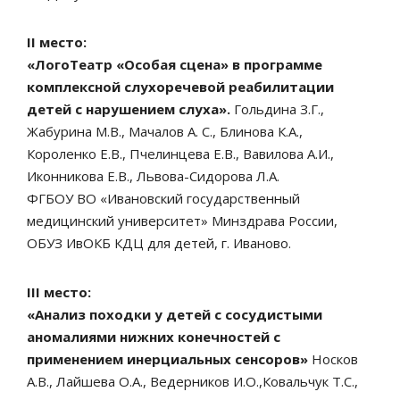
II место:
«ЛогоТеатр «Особая сцена» в программе
комплексной слухоречевой реабилитации
детей с нарушением слуха».
Гольдина З.Г.,
Жабурина М.В., Мачалов А. С., Блинова К.А.,
Короленко Е.В., Пчелинцева Е.В., Вавилова А.И.,
Иконникова Е.В., Львова-Сидорова Л.А.
ФГБОУ ВО «Ивановский государственный
медицинский университет» Минздрава России,
ОБУЗ ИвОКБ КДЦ для детей, г. Иваново.
III место:
«Анализ походки у детей с сосудистыми
аномалиями нижних конечностей с
применением инерциальных сенсоров»
Носков
А.В., Лайшева О.А., Ведерников И.О.,Ковальчук Т.С.,