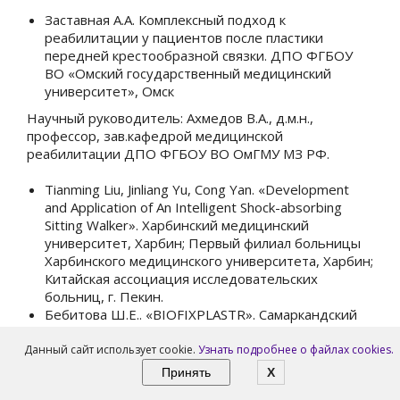
Заставная А.А. Комплексный подход к
реабилитации у пациентов после пластики
передней крестообразной связки. ДПО ФГБОУ
ВО «Омский государственный медицинский
университет», Омск
Научный руководитель: Ахмедов В.А., д.м.н.,
профессор, зав.кафедрой медицинской
реабилитации ДПО ФГБОУ ВО ОмГМУ МЗ РФ.
Tianming
Liu
,
Jinliang
Yu
,
Cong
Yan
.
«Development
and Application of An Intelligent Shock-absorbing
Sitting Walker».
Харбинский медицинский
университет, Харбин; Первый филиал больницы
Харбинского медицинского университета, Харбин;
Китайская ассоциация исследовательских
больниц, г. Пекин.
Бебитова Ш.Е.. «
BIOFIXPLASTR
». Самаркандский
государственный медицинский университет,
г.Самарканд
Данный сайт использует cookie.
Узнать подробнее о файлах cookies.
Принять
X
Научный руководитель: Умирова С.М., к.м.н.,
ассистент кафедры медицинской реабилитации,