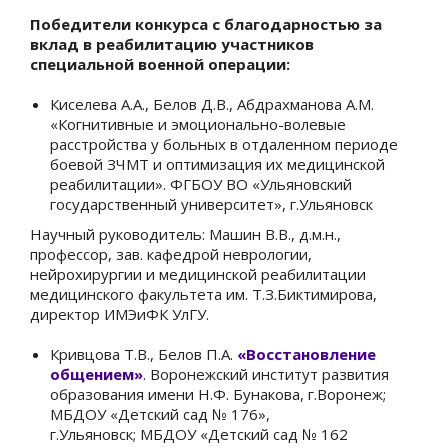
Победители конкурса с благодарностью за
вклад в реабилитацию участников
специальной военной операции:
Киселева А.А., Белов Д.В., Абдрахманова А.М.
«Когнитивные и эмоционально-волевые
расстройства у больных в отдаленном периоде
боевой ЗЧМТ и оптимизация их медицинской
реабилитации». ФГБОУ ВО «Ульяновский
государственный университет», г.Ульяновск
Научный руководитель: Машин В.В., д.м.н.,
профессор, зав. кафедрой неврологии,
нейрохирургии и медицинской реабилитации
медицинского факультета им. Т.З.Биктимирова,
директор ИМЭиФК УлГУ.
Кривцова Т.В., Белов П.А.
«Восстановление
общением»
. Воронежский институт развития
образования имени Н.Ф. Бунакова, г.Воронеж;
МБДОУ «Детский сад № 176»,
г.Ульяновск; МБДОУ «Детский сад № 162