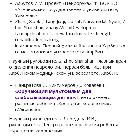
Албутов И.М. Проект «Нейрорука». ФГБОУ ВО
«Ульяновский государственный университет»,
Ульяновск.
Zhang
Xiaolei
,
Tang
Jiaqi
,
Liu
Jiali
,
Nurwahidah
Syam
,
Z
hou
Shanshan
,
ZhangWei
.
«Developmen
tandapplicationof a new facia lmuscle strength
rehabilitation training
instrument».
Первый филиал больницы Харбинско
го медицинского университета
,
Харбин
Научный руководитель: Zhou Shanshan, главный врач
отделения неврологии, Первая больница при
Харбинском медицинском университете, Харбин.
Панкратова С., Биктимеров Д., Ковалев Е.
«Обучающий мультфильм для
слабослышащих детей»
. Центр раннего
развития ребенка «Крошечки-хорошечки»,
г.Ульяновск.
Научный руководитель: Лебедева И.В.,
руководитель Центра раннего развития ребенка
«Крошечки-хорошечки».