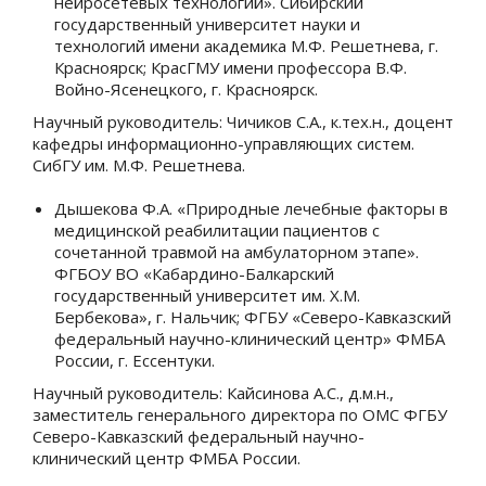
нейросетевых технологий». Сибирский
государственный университет науки и
технологий имени академика М.Ф. Решетнева, г.
Красноярск; КрасГМУ имени профессора В.Ф.
Войно-Ясенецкого, г. Красноярск.
Научный руководитель: Чичиков С.А., к.тех.н., доцент
кафедры информационно-управляющих систем.
СибГУ им. М.Ф. Решетнева.
Дышекова Ф.А. «Природные лечебные факторы в
медицинской реабилитации пациентов с
сочетанной травмой на амбулаторном этапе».
ФГБОУ ВО «Кабардино-Балкарский
государственный университет им. Х.М.
Бербекова», г. Нальчик; ФГБУ «Северо-Кавказский
федеральный научно-клинический центр» ФМБА
России, г. Ессентуки.
Научный руководитель: Кайсинова А.С., д.м.н.,
заместитель генерального директора по ОМС ФГБУ
Северо-Кавказский федеральный научно-
клинический центр ФМБА России.