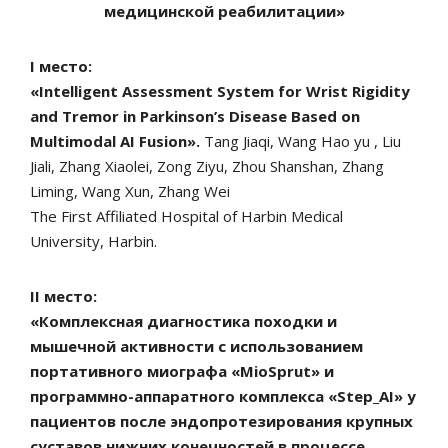
медицинской реабилитации»
I место:
«Intelligent Assessment System for Wrist Rigidity
and Tremor in Parkinson’s Disease Based on
Multimodal AI Fusion».
Tang Jiaqi, Wang Hao yu , Liu
Jiali, Zhang Xiaolei, Zong Ziyu, Zhou Shanshan, Zhang
Liming, Wang Xun, Zhang Wei
The First Affiliated Hospital of Harbin Medical
University, Harbin.
II место:
«Комплексная диагностика походки и
мышечной активности с использованием
портативного миографа «MioSprut» и
программно-аппаратного комплекса «Step_AI» у
пациентов после эндопротезирования крупных
суставов нижних конечностей в процессе