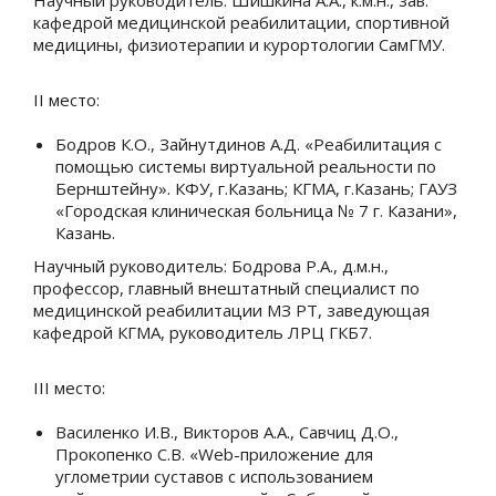
Научный руководитель: Шишкина А.А., к.м.н., зав.
кафедрой медицинской реабилитации, спортивной
медицины, физиотерапии и курортологии СамГМУ.
II
место:
Бодров К.О., Зайнутдинов А.Д. «Реабилитация с
помощью системы виртуальной реальности по
Бернштейну». КФУ, г.Казань; КГМА, г.Казань; ГАУЗ
«Городская клиническая больница № 7 г. Казани»,
Казань.
Научный руководитель: Бодрова Р.А., д.м.н.,
профессор, главный внештатный специалист по
медицинской реабилитации МЗ РТ, заведующая
кафедрой КГМА, руководитель ЛРЦ ГКБ7.
III
место:
Василенко И.В., Викторов А.А., Савчиц Д.О.,
Прокопенко С.В. «Web-приложение для
углометрии суставов с использованием