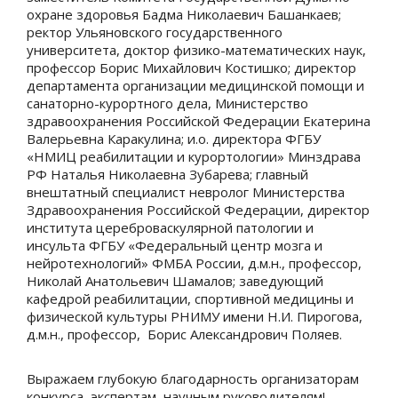
охране здоровья Бадма Николаевич Башанкаев;
ректор Ульяновского государственного
университета, доктор физико-математических наук,
профессор Борис Михайлович Костишко; директор
департамента организации медицинской помощи и
санаторно-курортного дела, Министерство
здравоохранения Российской Федерации Екатерина
Валерьевна Каракулина; и.о. директора ФГБУ
«НМИЦ реабилитации и курортологии» Минздрава
РФ Наталья Николаевна Зубарева; главный
внештатный специалист невролог Министерства
Здравоохранения Российской Федерации, директор
института цереброваскулярной патологии и
инсульта ФГБУ «Федеральный центр мозга и
нейротехнологий» ФМБА России, д.м.н., профессор,
Николай Анатольевич Шамалов; заведующий
кафедрой реабилитации, спортивной медицины и
физической культуры РНИМУ имени Н.И. Пирогова,
д.м.н., профессор, Борис Александрович Поляев.
Выражаем глубокую благодарность организаторам
конкурса, экспертам, научным руководителям!