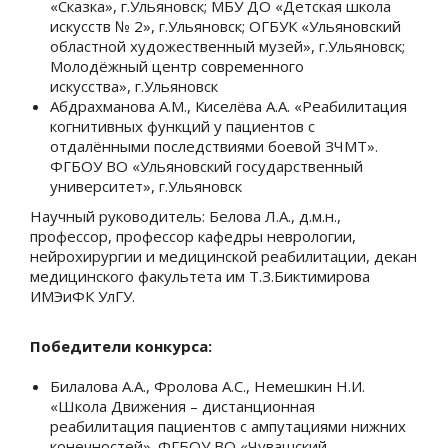
«Сказка», г.Ульяновск; МБУ ДО «Детская школа
искусств № 2», г.Ульяновск; ОГБУК «Ульяновский
областной художественный музей», г.Ульяновск;
Молодёжный центр современного
искусства», г.Ульяновск
Абдрахманова А.М., Киселёва А.А. «Реабилитация
когнитивных функций у пациентов с
отдалёнными последствиями боевой ЗЧМТ».
ФГБОУ ВО «Ульяновский государственный
университет», г.Ульяновск
Научный руководитель: Белова Л.А., д.м.н.,
профессор, профессор кафедры неврологии,
нейрохирургии и медицинской реабилитации, декан
медицинского факультета им Т.З.Биктимирова
ИМЭиФК УлГУ.
Победители конкурса:
Билалова А.А., Фролова А.С., Немешкин Н.И.
«Школа Движения – дистанционная
реабилитация пациентов с ампутациями нижних
конечностей». ФГБОУ ВО «Чувашский